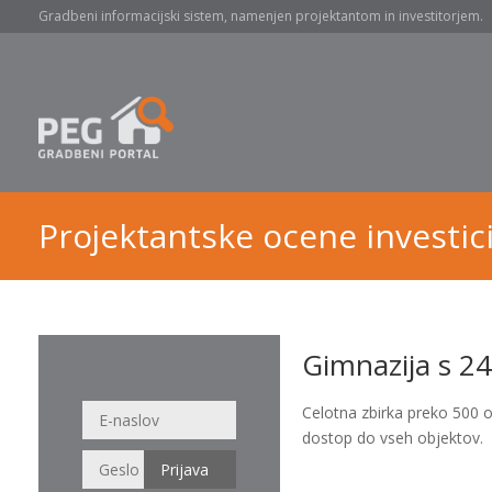
Gradbeni informacijski sistem, namenjen projektantom in investitorjem.
Projektantske ocene investici
Gimnazija s 24 
Celotna zbirka preko 500 
dostop do vseh objektov.