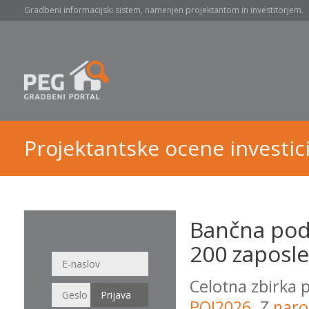
Gradbeni informacijski sistem, namenjen projektantom in investitorjem.
Projektantske ocene investici
Bančna pod
200 zaposle
Celotna zbirka 
POI2026
. Z
naro