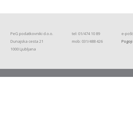
PeG podatkovniki d.o.o.
tel: 01/474 10 89
e-pošt
Dunajska cesta 21
mob: 031/488 426
Pogoji
1000 Ljubljana