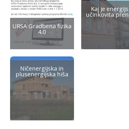
Kaj je energij
učinkovita pren
Energijsko učinkovita 
URSA Gradbena fizika
je prenova, s katero
4.0
dosežemo vsaj 30-ods
- nova verzija programa
zmanjšanje rabe energi
Ničenergijska in
plusenergijska hiša
Ničenergijska hiša je
energijsko varčna zgradba, pri
kateri je potrebno bivalno
ugodje zagotovljeno brez
običajnih ogrevalnih sistemov
ali klimatskih naprav