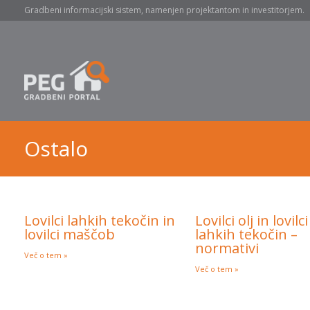
Gradbeni informacijski sistem, namenjen projektantom in investitorjem.
Ostalo
Lovilci lahkih tekočin in
Lovilci olj in lovilci
lovilci maščob
lahkih tekočin –
normativi
Več o tem »
Več o tem »