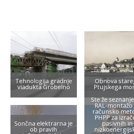
Tehnologija gradnje
Obnova stare
viadukta Grobelno
Ptujskega mo
Ste že seznanje
RAL-montažo 
računsko met
PHPP za izra
Sončna elektrarna je
pasivnih in
ob pravih
nizkoenergijs