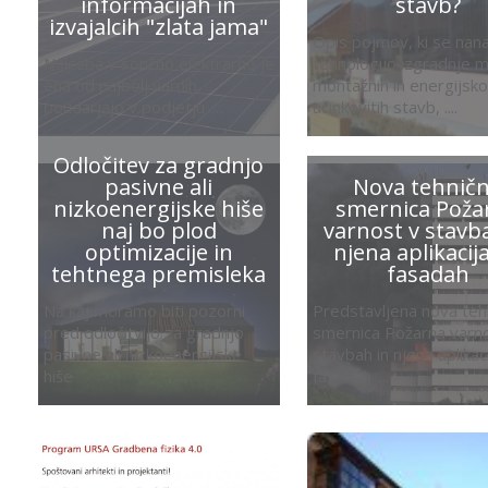
informacijah in
stavb?
izvajalcih "zlata jama"
Opis pojmov, ki se nan
Naložba v sončno elektrarno je
tehnologijo izgradnje m
ena od najbolj varnih,
montažnih in energijsko
poudarjajo v podjetju .....
učinkovitih stavb, ....
Odločitev za gradnjo
pasivne ali
Nova tehnič
nizkoenergijske hiše
smernica Poža
naj bo plod
varnost v stavb
optimizacije in
njena aplikacij
tehtnega premisleka
fasadah
Na kaj moramo biti pozorni
Predstavljena nova teh
pred odločitvijo za gradnjo
smernica Požarna varn
pasivne ali nizkoenergijske
stavbah in njena aplikac
hiše
fasadah ....