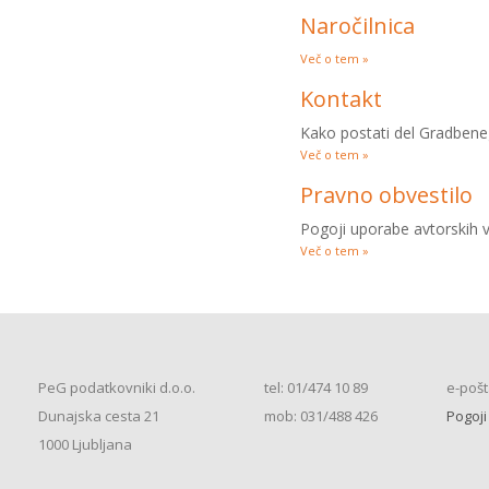
Naročilnica
Več o tem »
Kontakt
Kako postati del Gradbenega
Več o tem »
Pravno obvestilo
Pogoji uporabe avtorskih vs
Več o tem »
PeG podatkovniki d.o.o.
tel: 01/474 10 89
e-pošt
Dunajska cesta 21
mob: 031/488 426
Pogoji
1000 Ljubljana