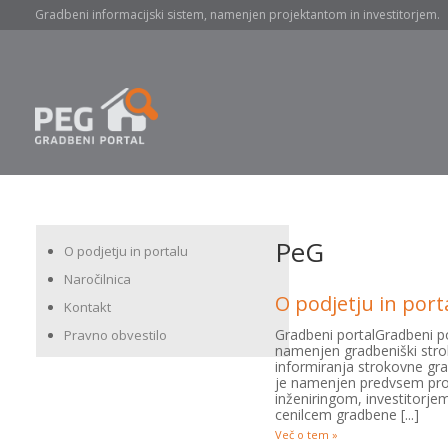
Gradbeni informacijski sistem, namenjen projektantom in investitorjem.
PeG
O podjetju in portalu
Naročilnica
O podjetju in port
Kontakt
Gradbeni portalGradbeni po
Pravno obvestilo
namenjen gradbeniški str
informiranja strokovne gra
je namenjen predvsem proje
inženiringom, investitorje
cenilcem gradbene [...]
Več o tem »