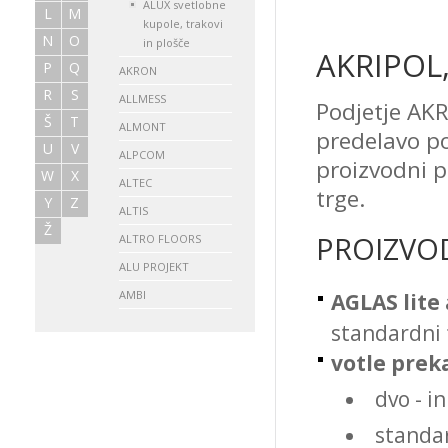
ALUX svetlobne
L
M
kupole, trakovi
N
O
in plošče
AKRIPOL,
P
Q
AKRON
R
S
ALLMESS
Podjetje AKR
Š
T
ALMONT
predelavo po
U
V
ALPCOM
proizvodni p
W
X
ALTEC
trge.
Y
Z
ALTIS
Ž
PROIZVO
ALTRO FLOORS
ALU PROJEKT
AMBI
AGLAS lite 
AMERA
standardni 
Kanadska hiša®
votle prek
ARCONT
dvo - i
ARGO
standar
ARMEX