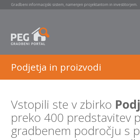
Gradbeni informacijski sistem, namenjen projektantom in investitorjem.
Podjetja in proizvodi
Vstopili ste v zbirko
Podj
preko 400 predstavitev p
gradbenem področju s proi