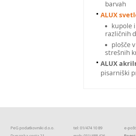
barvah
ARTIGO
ATELJE S
ALUX svetl
ATLAS OPREMA
kupole in
različnih 
plošče v
strešnih kr
ALUX akriln
pisarniški p
PeG podatkovniki d.o.o.
tel: 01/474 10 89
e-pošt
Dunajska cesta 21
mob: 031/488 426
Pogoji