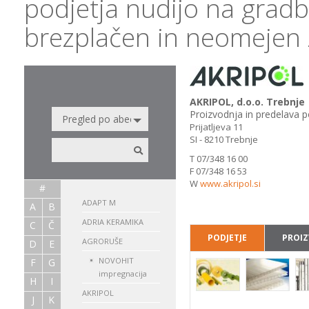
podjetja nudijo na grad
brezplačen in neomejen 
AKRIPOL, d.o.o. Trebnje
Proizvodnja in predelava 
Prijatljeva 11
SI - 8210 Trebnje
T 07/348 16 00
F 07/348 16 53
W
www.akripol.si
#
ADAPT M
A
B
ADRIA KERAMIKA
C
Č
PODJETJE
PROIZ
AGRORUŠE
D
E
NOVOHIT
F
G
impregnacija
H
I
AKRIPOL
J
K