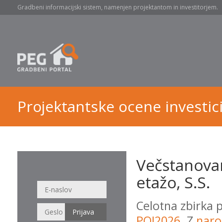
Gradbeni informacijski sistem, namenjen projektantom in investitorjem.
Projektantske ocene investici
Večstanovan
etažo, S.S.
Celotna zbirka 
POI2026
. Z
naro