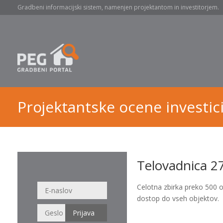
Gradbeni informacijski sistem, namenjen projektantom in investitorjem.
Projektantske ocene investici
Telovadnica 27
Celotna zbirka preko 500 
dostop do vseh objektov.