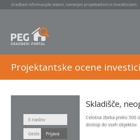
Gradbeni informacijski sistem, namenjen projektantom in investitorjem.
Projektantske ocene investici
Skladišče, ne
Celotna zbirka preko 500 
dostop do vseh objektov.