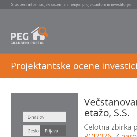
Gradbeni informacijski sistem, namenjen projektantom in investitorjem.
Projektantske ocene investici
Večstanovan
etažo, S.S.
Celotna zbirka 
POI2026
. Z
naro