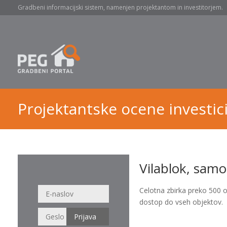
Gradbeni informacijski sistem, namenjen projektantom in investitorjem.
Projektantske ocene investici
Vilablok, sam
Celotna zbirka preko 500 
dostop do vseh objektov.