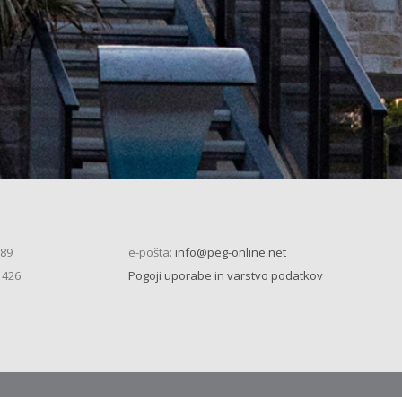
 89
e-pošta:
info@peg-online.net
 426
Pogoji uporabe in varstvo podatkov