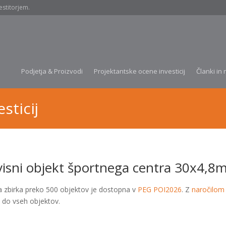
estitorjem.
Podjetja & Proizvodi
Projektantske ocene investicij
Članki in 
sticij
visni objekt športnega centra 30x4,8m
a zbirka preko 500 objektov je dostopna v
PEG POI2026
. Z
naročilom
 do vseh objektov.