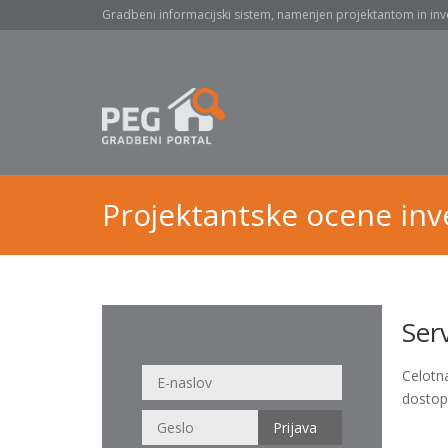
Gradbeni informacijski sistem, namenjen projektantom in inv
Projektantske ocene inve
Ser
Celotn
dostop