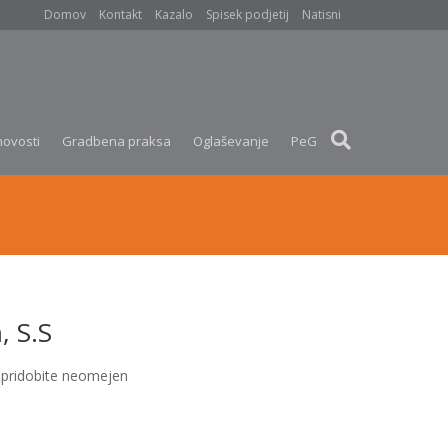
Domov
Kontakt
Kazalo
Spisek podjetij
Natisni
novosti
Gradbena praksa
Oglaševanje
PeG
, S.S
pridobite neomejen