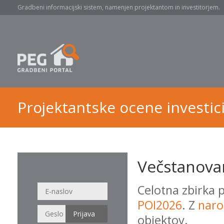
Gradbeni informacijski sistem, namenjen projektantom in investitorjem.
Projektantske ocene investici
Večstanovan
Celotna zbirka 
POI2026
. Z
naro
objektov.