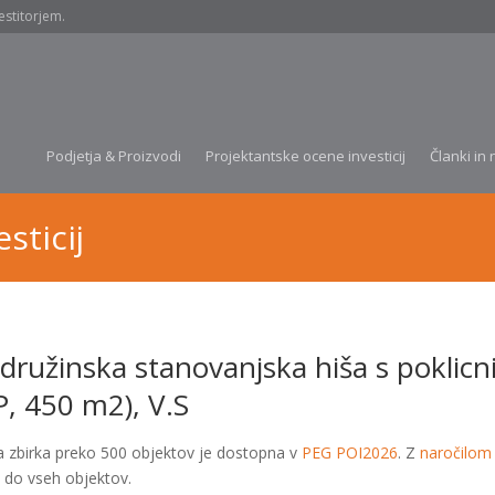
estitorjem.
Podjetja & Proizvodi
Projektantske ocene investicij
Članki in 
sticij
družinska stanovanjska hiša s poklicn
P, 450 m2), V.S
a zbirka preko 500 objektov je dostopna v
PEG POI2026
. Z
naročilom
 do vseh objektov.