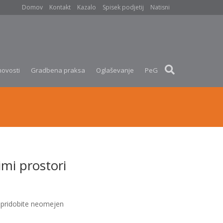
Domov
Kontakt
Kazalo
Spisek podjetij
Natisni
novosti
Gradbena praksa
Oglaševanje
PeG
imi prostori
pridobite neomejen