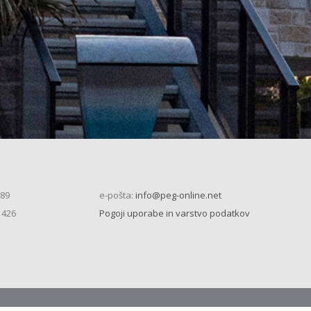
 89
e-pošta:
info@peg-online.net
 426
Pogoji uporabe in varstvo podatkov