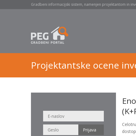
Gradbeni informacijski sistem, namenjen projektantom in inv
Projektantske ocene inve
Eno
(K+
Celotn
dostop