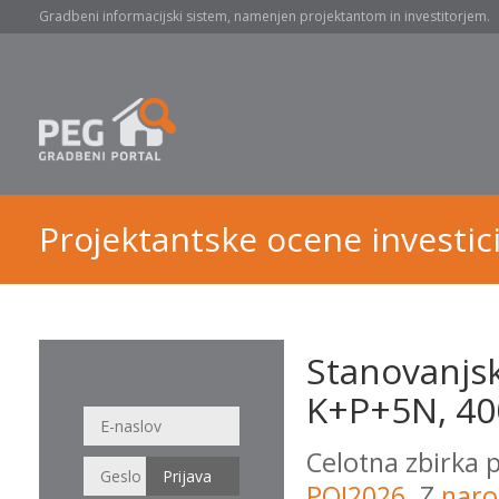
Gradbeni informacijski sistem, namenjen projektantom in investitorjem.
Projektantske ocene investici
Stanovanjsk
K+P+5N, 400
Celotna zbirka 
POI2026
. Z
naro