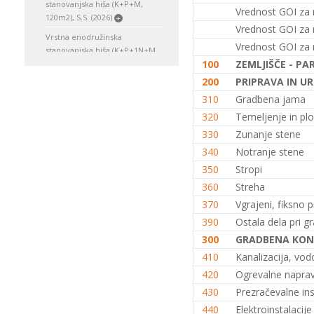
stanovanjska hiša (K+P+M,
Vrednost GOI za 
120m2), S.S. (2026)
+
Vrednost GOI za 
Vrstna enodružinska
Vrednost GOI za 
stanovanjska hiša (K+P+1N+M,
100
ZEMLJIŠČE - PA
150m2), S.S. (2026)
+
200
PRIPRAVA IN UR
Enodružinska stanovanjska hiša
(K+P, 120 m2), V.S. (2026)
+
310
Gradbena jama
320
Temeljenje in plo
Enodružinska stanovanjska hiša
(K+P, 150m2), S.S. (2026)
+
330
Zunanje stene
Enodružinska stanovanjska hiša
340
Notranje stene
(K+P, 200m2), V.S. (2026)
+
350
Stropi
Enodružinska stanovanjska hiša
360
Streha
(K+P, 250m2), V.S. (2026)
+
370
Vgrajeni, fiksno p
Enodružinska stanovanjska hiša
390
Ostala dela pri gr
(K+P+M, 120m2), S.S. (2026)
+
300
GRADBENA KON
Enodružinska stanovanjska hiša
410
Kanalizacija, vod
(K+P+M, 150m2), O.S. (2026)
+
420
Ogrevalne napra
Enodružinska stanovanjska hiša
430
Prezračevalne inst
(K+P+1N, 120m2), S.S. (2026)
+
440
Elektroinstalacije
Enodružinska stanovanjska hiša