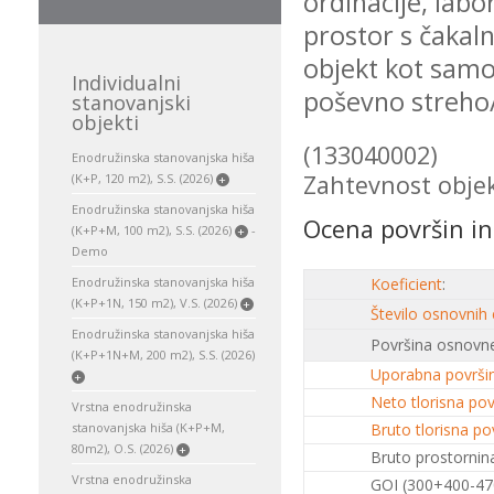
ordinacije, labo
prostor s čakaln
objekt kot samo
Individualni
poševno streho/
stanovanjski
objekti
(133040002)
Enodružinska stanovanjska hiša
Zahtevnost objekt
(K+P, 120 m2), S.S. (2026)
+
Enodružinska stanovanjska hiša
Ocena površin in
(K+P+M, 100 m2), S.S. (2026)
-
+
Demo
Enodružinska stanovanjska hiša
Koeficient
:
(K+P+1N, 150 m2), V.S. (2026)
+
Število osnovnih
Enodružinska stanovanjska hiša
Površina osnovne
(K+P+1N+M, 200 m2), S.S. (2026)
Uporabna površi
+
Neto tlorisna pov
Vrstna enodružinska
stanovanjska hiša (K+P+M,
Bruto tlorisna po
80m2), O.S. (2026)
+
Bruto prostornina
Vrstna enodružinska
GOI (300+400-47