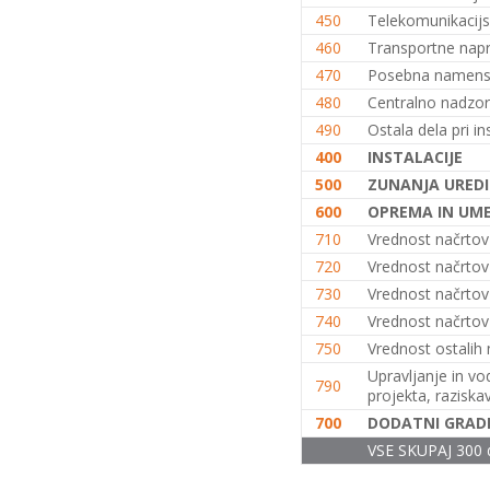
450
Telekomunikacijs
(K+P+1N, 200m2), S.S. (2026)
+
460
Transportne nap
Enodružinska stanovanjska hiša
(K+P+1N+M, 150m2), S.S. (2026)
470
Posebna namensk
+
480
Centralno nadzor
Enodružinska stanovanjska hiša
490
Ostala dela pri ins
(K+P+1N+M, 200m2), V.S. (2026)
400
INSTALACIJE
+
500
ZUNANJA UREDI
Enodružinska stanovanjska hiša
600
OPREMA IN UM
(K+P+1N+M, 250m2), V.S. (2026)
710
Vrednost načrtov 
+
720
Vrednost načrtov
Vrstna enodružinska
stanovanjska hiša (K+P+M,
730
Vrednost načrtov s
80m2), S.S. (2026)
+
740
Vrednost načrtov e
Vrstna enodružinska
750
Vrednost ostalih n
stanovanjska hiša (K+P+M,
Upravljanje in vo
100m2), S.S. (2026)
+
790
projekta, raziska
Vrstna enodružinska
700
DODATNI GRADB
stanovanjska hiša (K+P+M,
VSE SKUPAJ 300 
120m2), O.S. (2026)
+
Vrstna enodružinska