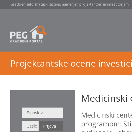
Gradbeni informacijski sistem, namenjen projektantom in investitorjem.
Projektantske ocene investici
Medicinski c
Medicinski cente
programom: štirj