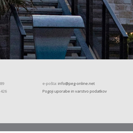
 89
e-pošta:
info@peg-online.net
 426
Pogoji uporabe in varstvo podatkov