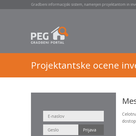
Gradbeni informacijski sistem, namenjen projektantom in inv
Projektantske ocene inve
Mes
Celotn
dostop