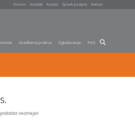
Domov
Kontakt
Kazalo
Spisek podjetij
Natisni
novosti
Gradbena praksa
Oglaševanje
PeG
S.
pridobite neomejen