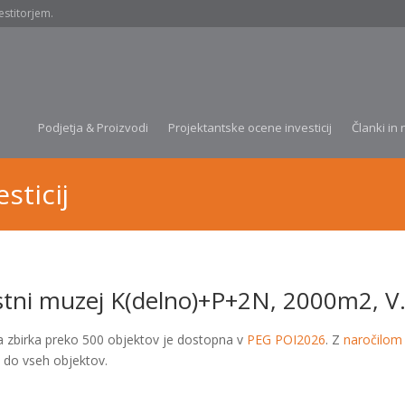
estitorjem.
Podjetja & Proizvodi
Projektantske ocene investicij
Članki in 
sticij
tni muzej K(delno)+P+2N, 2000m2, V.
a zbirka preko 500 objektov je dostopna v
PEG POI2026
. Z
naročilom
 do vseh objektov.