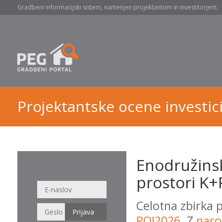
Gradbeni informacijski sistem, namenjen projektantom in investitorjem.
Projektantske ocene investici
Enodružinsk
prostori K+
Celotna zbirka 
POI2026
. Z
naro