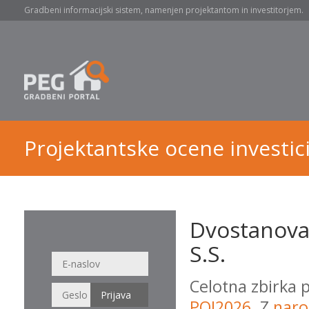
Gradbeni informacijski sistem, namenjen projektantom in investitorjem.
Projektantske ocene investici
Dvostanova
S.S.
Celotna zbirka 
POI2026
. Z
naro