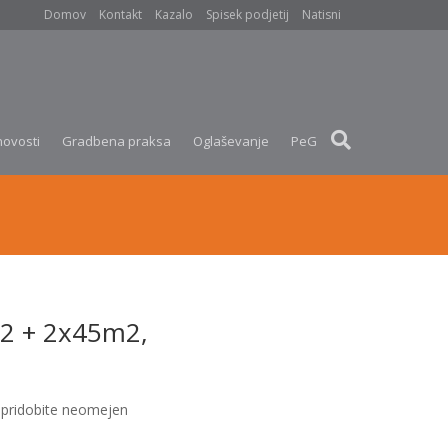
Domov
Kontakt
Kazalo
Spisek podjetij
Natisni
novosti
Gradbena praksa
Oglaševanje
PeG
m2 + 2x45m2,
pridobite neomejen