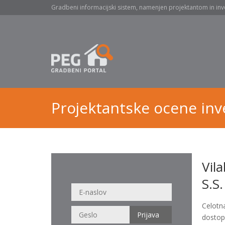
Gradbeni informacijski sistem, namenjen projektantom in inv
Projektantske ocene inve
Vil
S.S.
Celotn
dostop