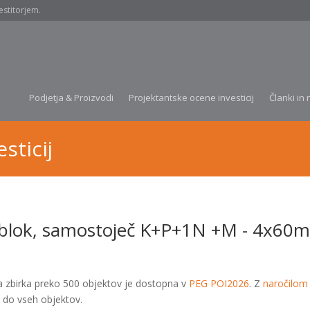
estitorjem.
Podjetja & Proizvodi
Projektantske ocene investicij
Članki in 
sticij
ablok, samostoječ K+P+1N +M - 4x60
a zbirka preko 500 objektov je dostopna v
PEG POI2026
. Z
naročilom
 do vseh objektov.