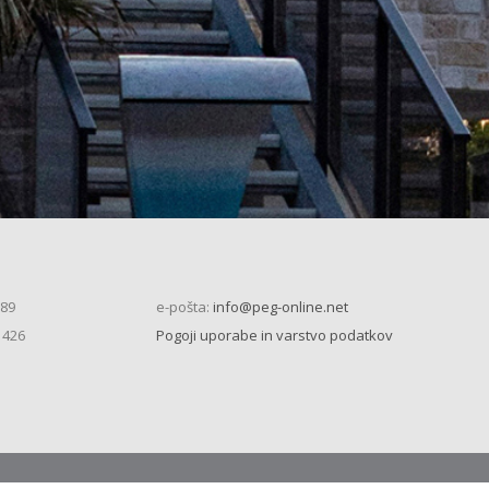
 89
e-pošta:
info@peg-online.net
 426
Pogoji uporabe in varstvo podatkov