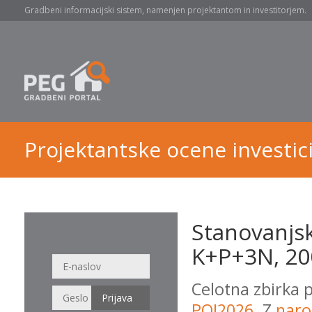
Gradbeni informacijski sistem, namenjen projektantom in investitorjem.
Projektantske ocene investici
Stanovanjsk
K+P+3N, 200
Celotna zbirka 
POI2026
. Z
naro