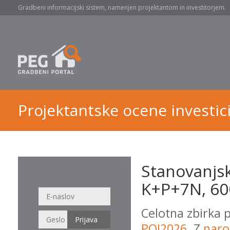
Gradbeni informacijski sistem, namenjen projektantom in investitorjem.
Projektantske ocene investici
Stanovanjsk
K+P+7N, 600
Celotna zbirka 
POI2026
. Z
naro