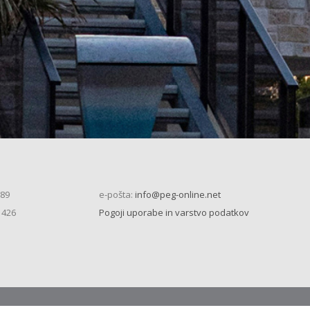
 89
e-pošta:
info@peg-online.net
 426
Pogoji uporabe in varstvo podatkov