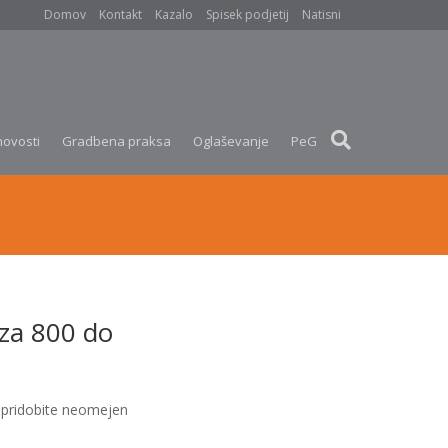
Domov
Kontakt
Kazalo
Spisek podjetij
Natisni
novosti
Gradbena praksa
Oglaševanje
PeG
za 800 do
pridobite neomejen