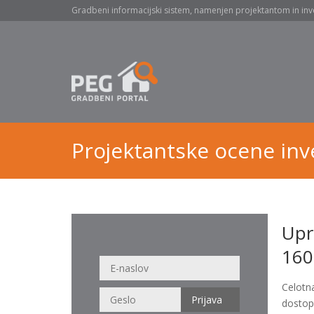
Gradbeni informacijski sistem, namenjen projektantom in inv
Projektantske ocene inve
Upr
160
Celotn
dostop