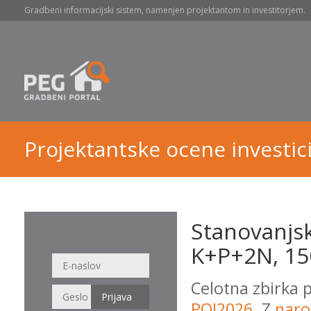
Gradbeni informacijski sistem, namenjen projektantom in investitorjem.
Projektantske ocene investici
Stanovanjsk
K+P+2N, 15
Celotna zbirka 
POI2026
. Z
naro