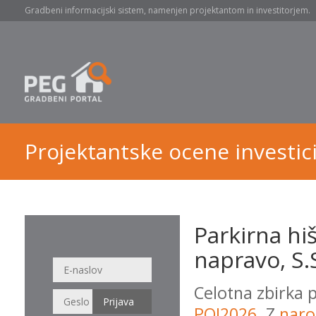
Gradbeni informacijski sistem, namenjen projektantom in investitorjem.
Projektantske ocene investici
Parkirna hi
napravo, S.
Celotna zbirka 
POI2026
. Z
naro