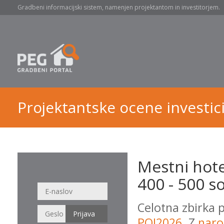
Gradbeni informacijski sistem, namenjen projektantom in investitorjem.
Projektantske ocene investici
Mestni hote
400 - 500 s
Celotna zbirka 
POI2026
. Z
naro