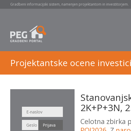
Gradbeni informacijski sistem, namenjen projektantom in investitorjem.
Projektantske ocene investici
Stanovanjsk
2K+P+3N, 2
Celotna zbirka 
POI2026
. Z
naro