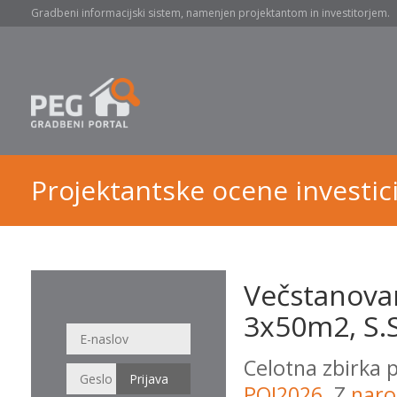
Gradbeni informacijski sistem, namenjen projektantom in investitorjem.
Projektantske ocene investici
Večstanova
3x50m2, S.S
Celotna zbirka 
POI2026
. Z
naro