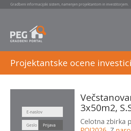
Gradbeni informacijski sistem, namenjen projektantom in investitorjem.
Projektantske ocene investici
Večstanova
3x50m2, S.S
Celotna zbirka 
POI2026
. Z
naro