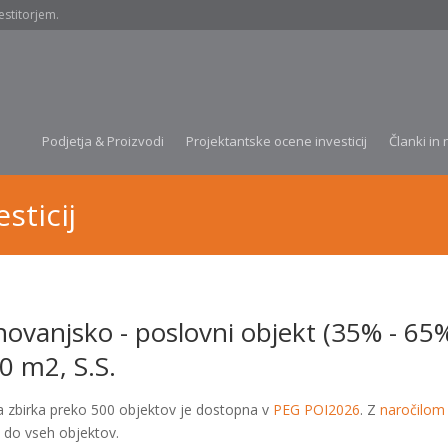
estitorjem.
Podjetja & Proizvodi
Projektantske ocene investicij
Članki in 
sticij
novanjsko - poslovni objekt (35% - 65
0 m2, S.S.
a zbirka preko 500 objektov je dostopna v
PEG POI2026
. Z
naročilom
 do vseh objektov.