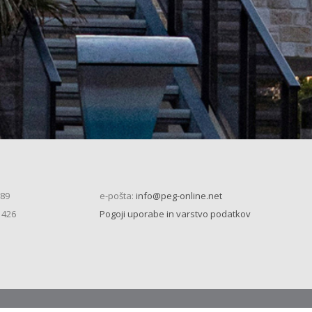
 89
e-pošta:
info@peg-online.net
 426
Pogoji uporabe in varstvo podatkov