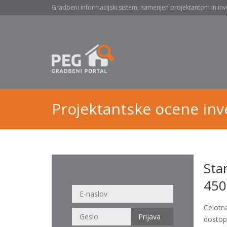
Gradbeni informacijski sistem, namenjen projektantom in inv
Projektantske ocene inve
Sta
450
Celotn
dostop