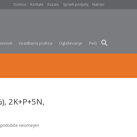
Domov
Kontakt
Kazalo
Spisek podjetij
Natisni
novosti
Gradbena praksa
Oglaševanje
PeG
%), 2K+P+5N,
pridobite neomejen