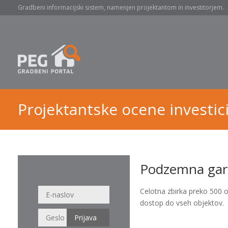
Gradbeni informacijski sistem, namenjen projektantom in investitorjem.
Projektantske ocene investici
Podzemna gar
Celotna zbirka preko 500 
dostop do vseh objektov.