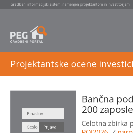
Gradbeni informacijski sistem, namenjen projektantom in investitorjem.
Projektantske ocene investici
Bančna pod
200 zaposle
Celotna zbirka 
POI2026
. Z
naro