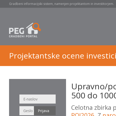
Gradbeni informacijski sistem, namenjen projektantom in investitorjem.
Projektantske ocene investici
Upravno/po
500 do 1000
Celotna zbirka 
POI2026
. Z
naro