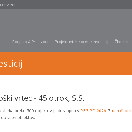
estitorjem.
Podjetja & Proizvodi
Projektantske ocene investicij
Članki in 
sticij
ški vrtec - 45 otrok, S.S.
a zbirka preko 500 objektov je dostopna v
PEG POI2026
. Z
naročilom
 do vseh objektov.