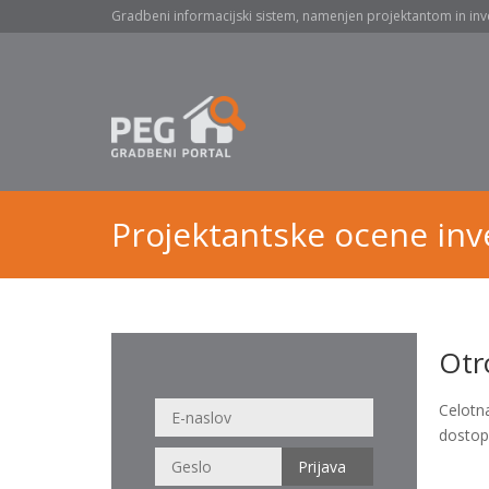
Gradbeni informacijski sistem, namenjen projektantom in inv
Projektantske ocene inve
Otro
Celotn
dostop