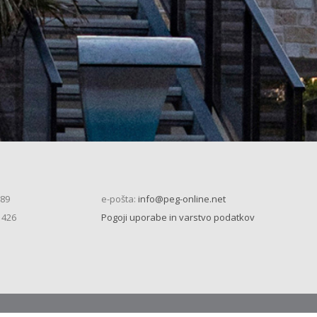
 89
e-pošta:
info@peg-online.net
 426
Pogoji uporabe in varstvo podatkov