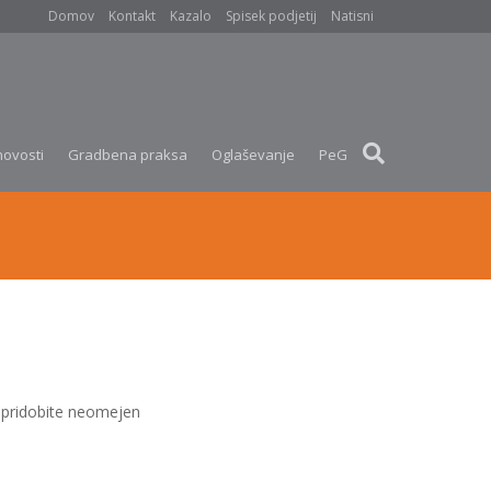
Domov
Kontakt
Kazalo
Spisek podjetij
Natisni
novosti
Gradbena praksa
Oglaševanje
PeG
pridobite neomejen