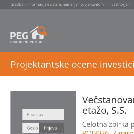
Gradbeni informacijski sistem, namenjen projektantom in investitorjem.
Projektantske ocene investici
Večstanovan
etažo, S.S.
Celotna zbirka 
POI2026
. Z
naro