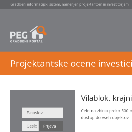
Gradbeni informacijski sistem, namenjen projektantom in investitorjem.
Projektantske ocene investici
Vilablok, kraj
Celotna zbirka preko 500 
dostop do vseh objektov.