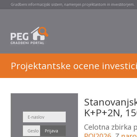
Gradbeni informacijski sistem, namenjen projektantom in investitorjem.
Projektantske ocene investici
Stanovanjsk
K+P+2N, 150
Celotna zbirka 
POI2026
. Z
naro