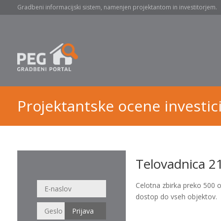
Gradbeni informacijski sistem, namenjen projektantom in investitorjem.
Projektantske ocene investici
Telovadnica 21
Celotna zbirka preko 500 
dostop do vseh objektov.