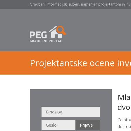
Gradbeni informacijski sistem, namenjen projektantom in inv
Projektantske ocene inve
Mla
dvo
Celotn
dostop