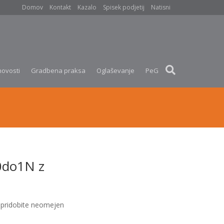
Domov
Kontakt
Kazalo
Spisek podjetij
Natisni
novosti
Gradbena praksa
Oglaševanje
PeG
+0do1N z
pridobite neomejen