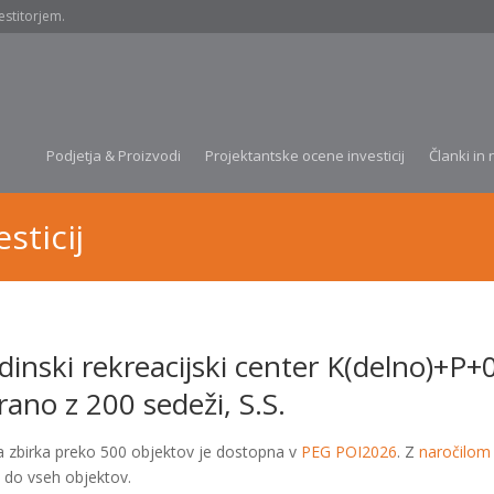
estitorjem.
Podjetja & Proizvodi
Projektantske ocene investicij
Članki in 
sticij
dinski rekreacijski center K(delno)+P
rano z 200 sedeži, S.S.
a zbirka preko 500 objektov je dostopna v
PEG POI2026
. Z
naročilom
 do vseh objektov.