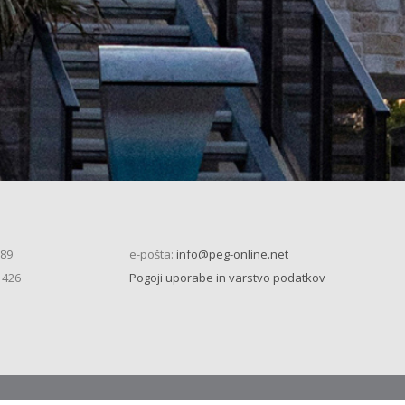
 89
e-pošta:
info@peg-online.net
 426
Pogoji uporabe in varstvo podatkov