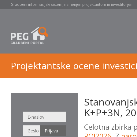
Gradbeni informacijski sistem, namenjen projektantom in investitorjem.
Projektantske ocene investici
Stanovanjsk
K+P+3N, 20
Celotna zbirka 
POI2026
. Z
naro