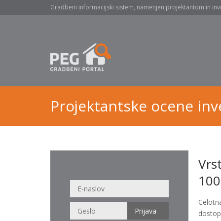
Gradbeni informacijski sistem, namenjen projektantom in inv
Projektantske ocene inve
Vrs
100
Celotn
dostop