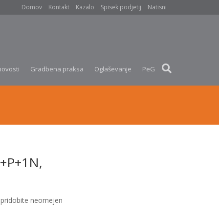
Domov
Kontakt
Kazalo
Spisek podjetij
Natisni
novosti
Gradbena praksa
Oglaševanje
PeG
K+P+1N,
pridobite neomejen