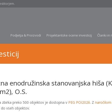
estitorjem.
Podjetja & Proizvodi
Projektantske ocene investicij
Članki in 
sticij
tna enodružinska stanovanjska hiša (
m2), O.S.
a zbirka preko 500 objektov je dostopna v
PEG POI2026
. Z
naročilom
 do vseh objektov.