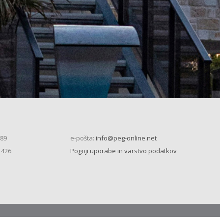
 89
e-pošta:
info@peg-online.net
 426
Pogoji uporabe in varstvo podatkov