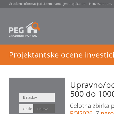
Gradbeni informacijski sistem, namenjen projektantom in investitorjem.
Projektantske ocene investici
Upravno/po
500 do 1000
Celotna zbirka 
POI2026
. Z
naro