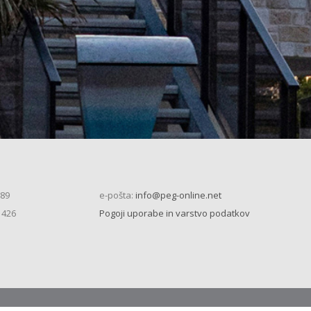
 89
e-pošta:
info@peg-online.net
 426
Pogoji uporabe in varstvo podatkov