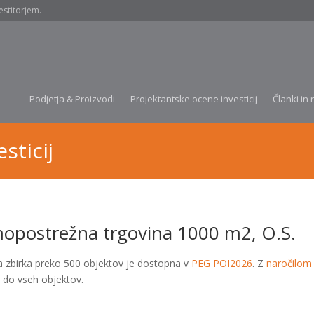
estitorjem.
Podjetja & Proizvodi
Projektantske ocene investicij
Članki in 
sticij
opostrežna trgovina 1000 m2, O.S.
a zbirka preko 500 objektov je dostopna v
PEG POI2026
. Z
naročilom
 do vseh objektov.