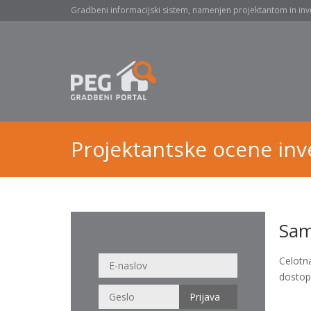
Gradbeni informacijski sistem, namenjen projektantom in inv
Projektantske ocene inve
Sam
Celotn
dostop