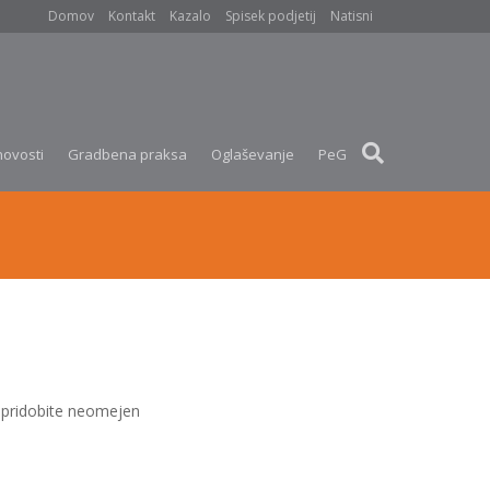
Domov
Kontakt
Kazalo
Spisek podjetij
Natisni
novosti
Gradbena praksa
Oglaševanje
PeG
pridobite neomejen