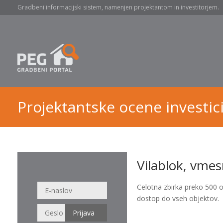
Gradbeni informacijski sistem, namenjen projektantom in investitorjem.
Projektantske ocene investici
Vilablok, vme
Celotna zbirka preko 500 
dostop do vseh objektov.