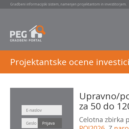
Gradbeni informacijski sistem, namenjen projektantom in investitorjem.
Projektantske ocene investici
Upravno/po
za 50 do 120
Celotna zbirka 
POI2026
. Z
naro