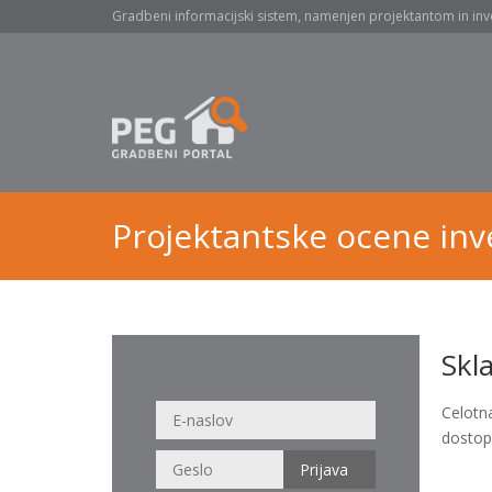
Gradbeni informacijski sistem, namenjen projektantom in inv
Projektantske ocene inve
Skl
Celotn
dostop