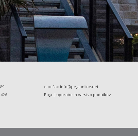
 89
e-pošta:
info@peg-online.net
 426
Pogoji uporabe in varstvo podatkov