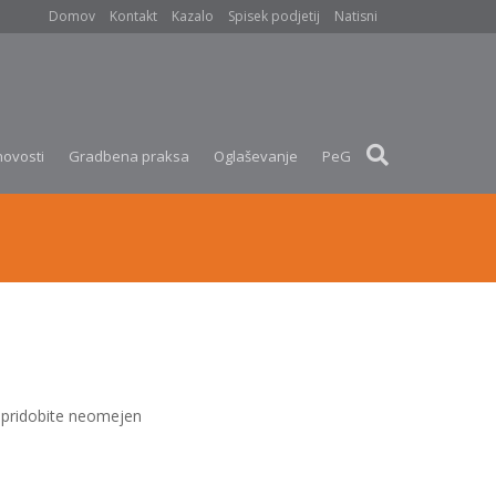
Domov
Kontakt
Kazalo
Spisek podjetij
Natisni
novosti
Gradbena praksa
Oglaševanje
PeG
pridobite neomejen