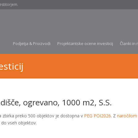
estitorjem.
Podjetja & Proizvodi
Projektantske ocene investicij
Članki in 
sticij
adišče, ogrevano, 1000 m2, S.S.
a zbirka preko 500 objektov je dostopna v
PEG POI2026
. Z
naročilom
 do vseh objektov.