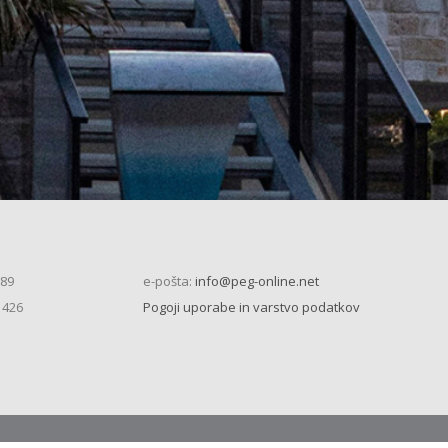
 89
e-pošta:
info@peg-online.net
 426
Pogoji uporabe in varstvo podatkov