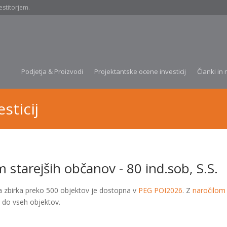
estitorjem.
Podjetja & Proizvodi
Projektantske ocene investicij
Članki in 
sticij
 starejših občanov - 80 ind.sob, S.S.
a zbirka preko 500 objektov je dostopna v
PEG POI2026
. Z
naročilom
 do vseh objektov.