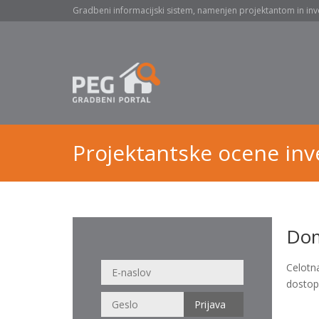
Gradbeni informacijski sistem, namenjen projektantom in inv
Projektantske ocene inve
Dom
Celotn
dostop