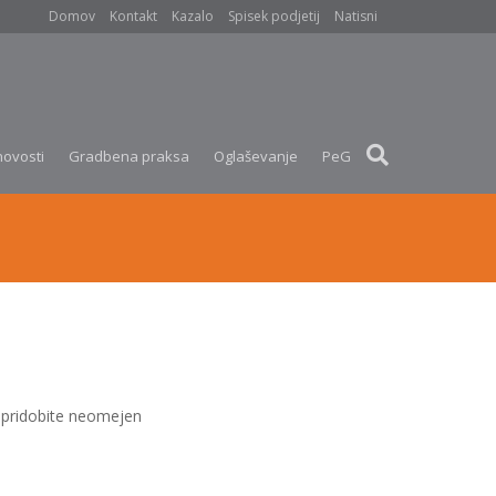
Domov
Kontakt
Kazalo
Spisek podjetij
Natisni
novosti
Gradbena praksa
Oglaševanje
PeG
pridobite neomejen