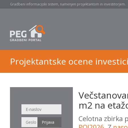
Gradbeni informacijski sistem, namenjen projektantom in investitorjem.
Projektantske ocene investici
Večstanovan
m2 na etažo
Celotna zbirka 
POI2026
. Z
naro