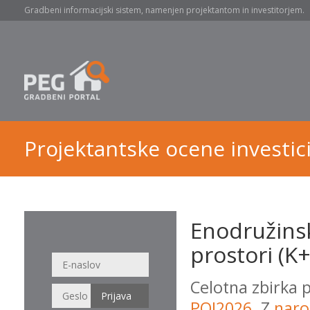
Gradbeni informacijski sistem, namenjen projektantom in investitorjem.
Projektantske ocene investici
Enodružinsk
prostori (K+
Celotna zbirka 
POI2026
. Z
naro