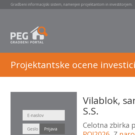
Gradbeni informacijski sistem, namenjen projektantom in investitorjem.
Projektantske ocene investici
Vilablok, s
S.S.
Celotna zbirka 
POI2026
. Z
naro