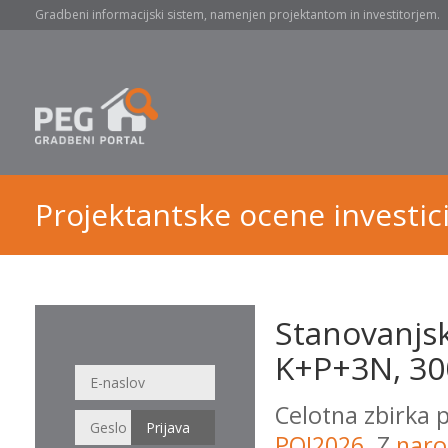
Gradbeni informacijski sistem, namenjen projektantom in investitorjem.
Projektantske ocene investici
Stanovanjsk
K+P+3N, 300
Celotna zbirka 
POI2026
. Z
naro